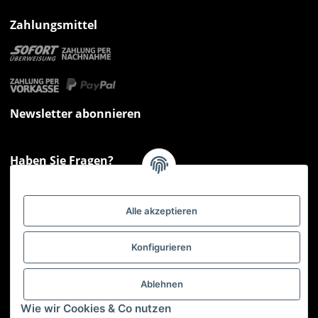
Zahlungsmittel
Newsletter abonnieren
Haben Sie Fragen?
Sie haben Fragen zu unseren Produkten oder Ihren Bestellungen?
Montag - Freitag: 09:00 - 17:00 Uhr
Alle akzeptieren
Hotline 📞
0521 33797807
Informationen
Konfigurieren
Gesetzliche Informationen
Ablehnen
Wie wir Cookies & Co nutzen
Service