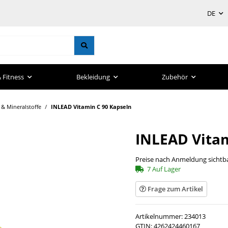
DE
 Fitness
Bekleidung
Zubehör
 & Mineralstoffe
INLEAD Vitamin C 90 Kapseln
INLEAD Vitam
Preise nach Anmeldung sichtb
7 Auf Lager
Frage zum Artikel
Artikelnummer:
234013
GTIN:
4262424460167