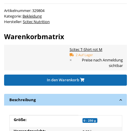
Artikelnummer:
329804
Kategorie:
Bekleidung
Hersteller:
Scitec Nutrition
Warenkorbmatrix
Scitec T-Shirt rot M
2 Auf Lager
×
Preise nach Anmeldung
sichtbar
In den Warenkorb
Beschreibung
Produkteigenschaft
Wert
Größe:
0 - 250 g
Versandgewicht: