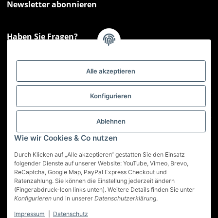
Newsletter abonnieren
Haben Sie Fragen?
Sie haben Fragen zu unseren Produkten oder Ihren Bestellungen?
Montag - Freitag: 09:00 - 17:00 Uhr
Alle akzeptieren
Hotline 📞
0521 33797807
Informationen
Konfigurieren
Gesetzliche Informationen
Ablehnen
Wie wir Cookies & Co nutzen
Service
Durch Klicken auf „Alle akzeptieren“ gestatten Sie den Einsatz
folgender Dienste auf unserer Website: YouTube, Vimeo, Brevo,
ReCaptcha, Google Map, PayPal Express Checkout und
Vertrag widerrufen
Ratenzahlung. Sie können die Einstellung jederzeit ändern
(Fingerabdruck-Icon links unten). Weitere Details finden Sie unter
* Alle Preise inkl. gesetzlicher USt., zzgl.
Versand
Konfigurieren
und in unserer
Datenschutzerklärung
.
Impressum
|
Datenschutz
© Best-Nutrition GmbH