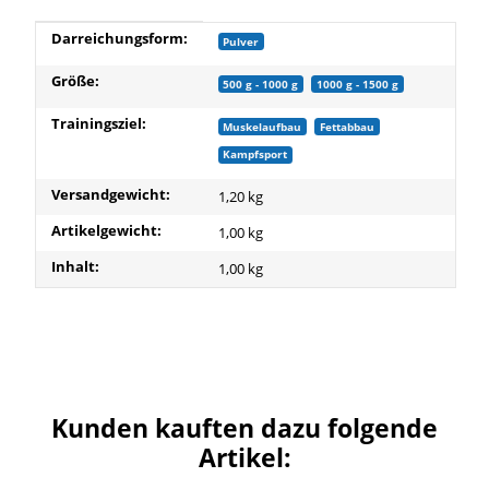
Produkteigenschaft
Wert
Darreichungsform:
Pulver
Größe:
500 g - 1000 g
1000 g - 1500 g
Trainingsziel:
Muskelaufbau
Fettabbau
Kampfsport
Versandgewicht:
1,20 kg
Artikelgewicht:
1,00
kg
Inhalt:
1,00 kg
Kunden kauften dazu folgende
Artikel: