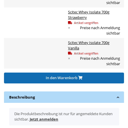
sichtbar
Scitec Whey Isolate 700g
Strawberry
Artikel vergriffen
×
Preise nach Anmeldung
sichtbar
Scitec Whey Isolate 700g
Vanilla
Artikel vergriffen
×
Preise nach Anmeldung
sichtbar
In den Warenkorb
Beschreibung
x
Die Produktbeschreibung ist nur für angemeldete Kunden
sichtbar.
Jetzt anmelden