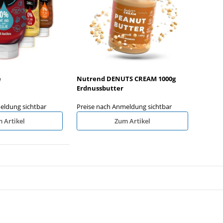
 Caffeine Extreme
ESN HydroEnergy (Elektrolyte)
N
 OHNE ORIG.
6x500ml
ARTON
e
Nutrend DENUTS CREAM 1000g
ldung sichtbar
Preise nach Anmeldung sichtbar
P
Erdnussbutter
eldung sichtbar
Preise nach Anmeldung sichtbar
 Artikel
Zum Artikel