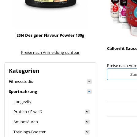
er
ESN Designer Flavour Powder 130g
Olimp L-Carnitine +
Shot 10x25ml
VERP.K
Callowfit Sauc
Preise nach Anmeldung sichtbar
Preise nach Anme
Preise nach Anm
Kategorien
Zum
Fitnessstudio
Sportnahrung
Longevity
Protein / Eiweiß
Aminosäuren
Trainings-Booster