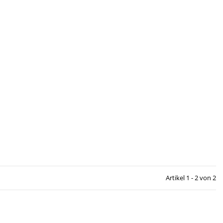
anosupps Protein Bar 12x55g
Nanosupps Cookies 128g
reise nach Anmeldung sichtbar
Preise nach Anmeldung sichtb
Artikel 1 - 2 von 2