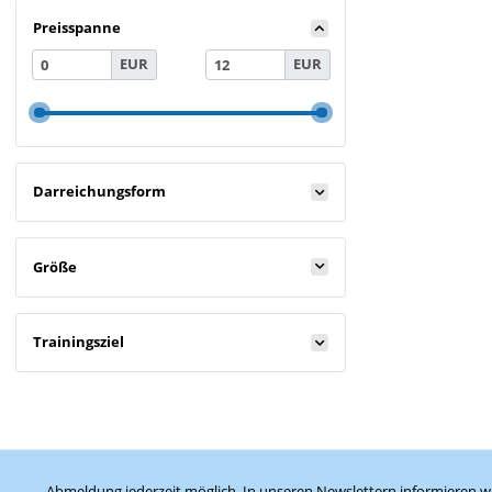
Preisspanne
EUR
EUR
Darreichungsform
Größe
Trainingsziel
Abmeldung jederzeit möglich. In unseren Newslettern informieren wi