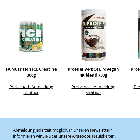
FA Nutrition ICE Creatine
ProFuel V-PROTEIN vegan
ProF
300g
4K blend 750g
Preise nach Anmeldung
Preise nach Anmeldung
Pre
sichtbar
sichtbar
Abmeldung jederzeit möglich. In unseren Newslettern
informieren wir Sie über unsere Angebote, Neuigkeiten.