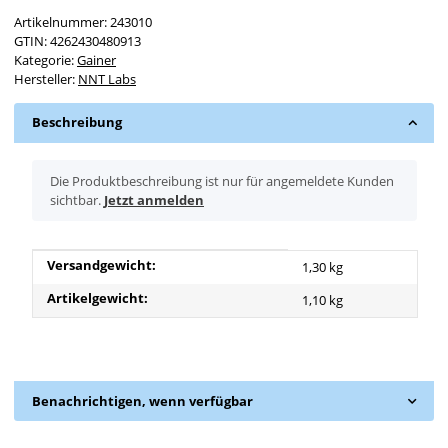
Artikelnummer:
243010
GTIN:
4262430480913
Kategorie:
Gainer
Hersteller:
NNT Labs
Beschreibung
x
Die Produktbeschreibung ist nur für angemeldete Kunden
sichtbar.
Jetzt anmelden
Produkteigenschaft
Wert
Versandgewicht:
1,30 kg
Artikelgewicht:
1,10
kg
Benachrichtigen, wenn verfügbar