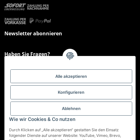
Newsletter abonnieren
Haben Sie Fragen?
Sie haben Fragen zu unseren Produkten oder Ihren Bestellungen?
Montag - Freitag: 09:00 - 17:00 Uhr
Alle akzeptieren
Hotline 📞
0521 33797807
Informationen
Konfigurieren
Gesetzliche Informationen
Ablehnen
Wie wir Cookies & Co nutzen
Service
Durch Klicken auf „Alle akzeptieren“ gestatten Sie den Einsatz
folgender Dienste auf unserer Website: YouTube, Vimeo, Brevo,