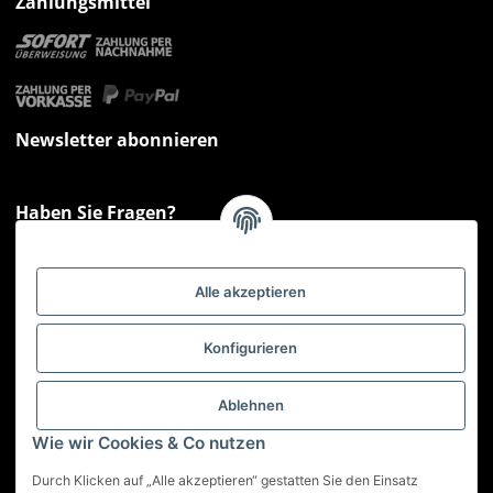
Zahlungsmittel
Newsletter abonnieren
Haben Sie Fragen?
Sie haben Fragen zu unseren Produkten oder Ihren Bestellungen?
Montag - Freitag: 09:00 - 17:00 Uhr
Alle akzeptieren
Hotline 📞
0521 33797807
Informationen
Konfigurieren
Gesetzliche Informationen
Ablehnen
Wie wir Cookies & Co nutzen
Service
Durch Klicken auf „Alle akzeptieren“ gestatten Sie den Einsatz