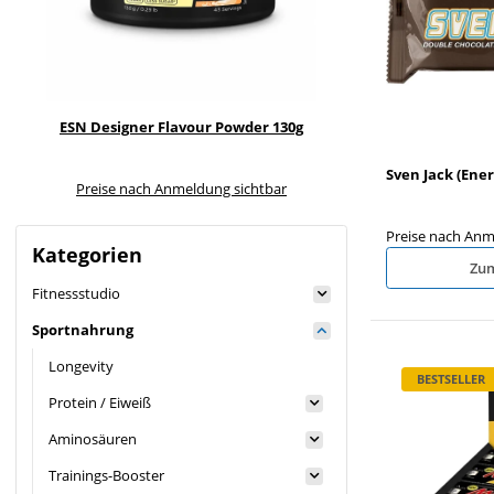
ESN Designer Flavour Powder 130g
ESN HydroCharge 
6x50
Sven Jack (Ener
Preise nach Anmeldung sichtbar
Preise nach Anme
Preise nach Anm
Kategorien
Zum
Fitnessstudio
Sportnahrung
Longevity
BESTSELLER
Protein / Eiweiß
Aminosäuren
Trainings-Booster