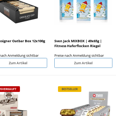
Nanosupps Cookies 128g
Nanosupps Protein Wraps 12x
signer Oatbar Box 12x100g
Sven Jack MIXBOX | 49x65g |
reise nach Anmeldung sichtbar
Preise nach Anmeldung sichtb
Fitness Haferflocken Riegel
 nach Anmeldung sichtbar
Preise nach Anmeldung sichtbar
Zum Artikel
Zum Artikel
SVERKAUFT
BESTSELLER