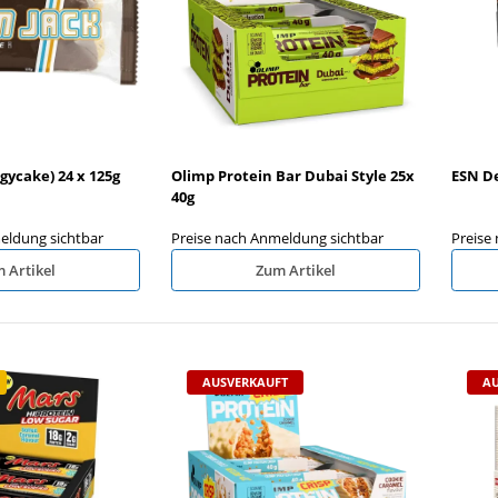
(Elektrolyte)
Nanosupps Liquid Egg White 6x500ml
0ml
gycake) 24 x 125g
Olimp Protein Bar Dubai Style 25x
ESN De
ldung sichtbar
Preise nach Anmeldung sichtbar
P
40g
eldung sichtbar
Preise nach Anmeldung sichtbar
Preise
 Artikel
Zum Artikel
AUSVERKAUFT
AU