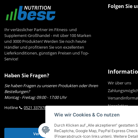
Folgen Sie u
Ihr verlässlicher Partner im Fitness- und
Supplement-Großhandel - mit über 100 Marken
und 3000 Produkten! Werden Sie noch heute
Händler und profitieren Sie von exzellenten
Lieferkonditionen, günstigen Preisen und Top-
Service!
Informati
Haben Sie Fragen?
Wir über uns
Sie haben Fragen zu unseren Produkten oder Ihren
Zahlungsmöglic
Bestellungen?
Montag - Freitag: 09:00 - 17:00 Uhr
Versandinforma
Newsletter
Hotline 📞
0521 33797807
Wie wir Cookies & Co nutzen
Durch Klicken auf „Alle akzeptieren“ gestatten 
ReCaptcha, Google Map, PayPal Express Checkou
Vertrag widerrufen
(Fingerabdruck-Icon links unten). Weitere Detail