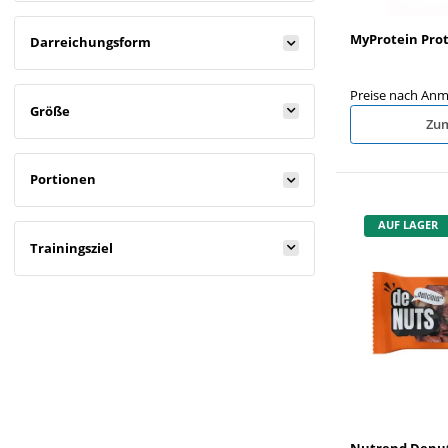
MyProtein Prot
Darreichungsform
Preise nach Anm
Größe
Zum
Portionen
AUF LAGER
Trainingsziel
Nutrend Denut