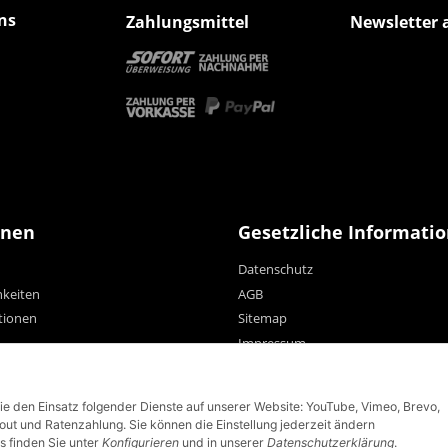
ns
Zahlungsmittel
Newsletter 
onen
Gesetzliche Informati
Datenschutz
hkeiten
AGB
tionen
Sitemap
Impressum
Widerrufsrecht
Sie den Einsatz folgender Dienste auf unserer Website: YouTube, Vimeo, Brevo,
t und Ratenzahlung. Sie können die Einstellung jederzeit ändern
s finden Sie unter
Konfigurieren
und in unserer
Datenschutzerklärung
.