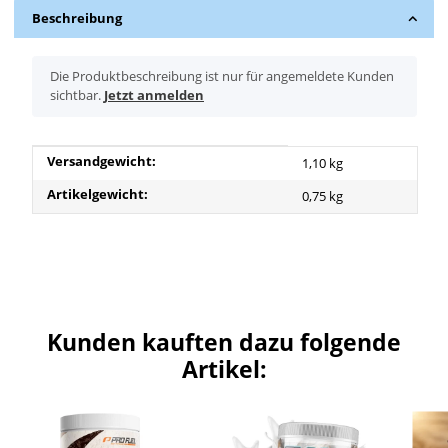
Beschreibung
x
Die Produktbeschreibung ist nur für angemeldete Kunden
sichtbar.
Jetzt anmelden
Produkteigenschaft
Wert
Versandgewicht:
1,10 kg
Artikelgewicht:
0,75
kg
Kunden kauften dazu folgende
Artikel: