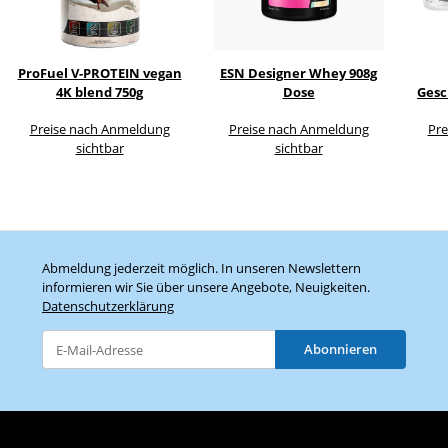
ProFuel V-PROTEIN vegan
ESN Designer Whey 908g
4K blend 750g
Dose
Gesc
Preise nach Anmeldung
Preise nach Anmeldung
Pre
sichtbar
sichtbar
Abmeldung jederzeit möglich. In unseren Newslettern
informieren wir Sie über unsere Angebote, Neuigkeiten.
Datenschutzerklärung
Abonnieren
Newsletter Abonnieren