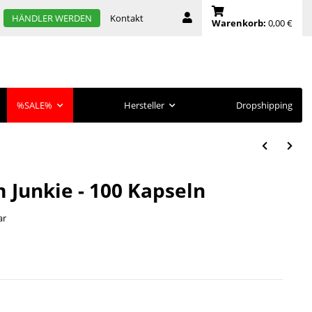
Kontakt
HÄNDLER WERDEN
Warenkorb:
0,00 €
%SALE%
Hersteller
Dropshipping
m Junkie - 100 Kapseln
ar