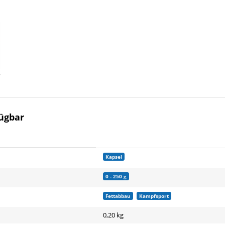
ügbar
Kapsel
0 - 250 g
Fettabbau
Kampfsport
0,20 kg