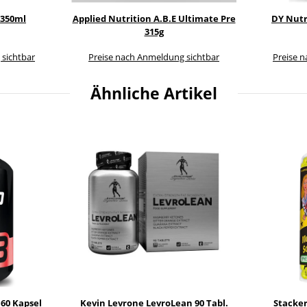
 350ml
Applied Nutrition A.B.E Ultimate Pre
DY Nutr
315g
 sichtbar
Preise nach Anmeldung sichtbar
Preise 
Ähnliche Artikel
60 Kapsel
Kevin Levrone LevroLean 90 Tabl.
Stacker