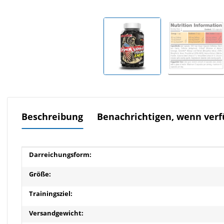
Beschreibung
Benachrichtigen, wenn verf
Produkteigenschaft
Wert
Darreichungsform:
Größe:
Trainingsziel:
Versandgewicht: