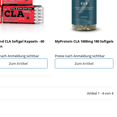
 Designer Flavour Powder 130g
ESN HydroCharge (Elektrolyt
6x500ml
d CLA Softgel Kapseln - 60
MyProtein CLA 1600mg 180 Softgels
reise nach Anmeldung sichtbar
Preise nach Anmeldung sichtb
ln
 nach Anmeldung sichtbar
Preise nach Anmeldung sichtbar
Zum Artikel
Zum Artikel
Artikel 1 - 4 von 4