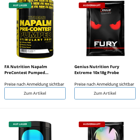
AUF LAGER
AUSVERKAUFT
FA Nutrition Napalm
Genius Nutrition Fury
PreContest Pumped
Extreme 10x18g Probe
Stimulant Free PROBEN
Preise nach Anmeldung sichtbar
Preise nach Anmeldung sichtbar
10x17,5g MIX
Zum Artikel
Zum Artikel
AUF LAGER
AUSVERKAUFT