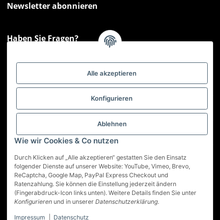
Newsletter abonnieren
Haben Sie Fragen?
Sie haben Fragen zu unseren Produkten oder Ihren Bestellungen?
Montag - Freitag: 09:00 - 17:00 Uhr
Alle akzeptieren
Hotline 📞
0521 33797807
Informationen
Konfigurieren
Gesetzliche Informationen
Ablehnen
Wie wir Cookies & Co nutzen
Service
Durch Klicken auf „Alle akzeptieren“ gestatten Sie den Einsatz
folgender Dienste auf unserer Website: YouTube, Vimeo, Brevo,
ReCaptcha, Google Map, PayPal Express Checkout und
Vertrag widerrufen
Ratenzahlung. Sie können die Einstellung jederzeit ändern
(Fingerabdruck-Icon links unten). Weitere Details finden Sie unter
* Alle Preise inkl. gesetzlicher USt., zzgl.
Versand
Konfigurieren
und in unserer
Datenschutzerklärung
.
Impressum
|
Datenschutz
© Best-Nutrition GmbH