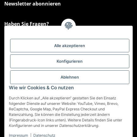
Newsletter abonnieren
Haben Sie Fragen?
Sie haben Fragen zu unseren Produkten oder Ihren Bestellungen?
Montag - Freitag: 09:00 - 17:00 Uhr
Alle akzeptieren
Hotline 📞
0521 33797807
Informationen
Konfigurieren
Gesetzliche Informationen
Ablehnen
Wie wir Cookies & Co nutzen
Service
Durch Klicken auf „Alle akzeptieren“ gestatten Sie den Einsatz
folgender Dienste auf unserer Website: YouTube, Vimeo, Brevo,
ReCaptcha, Google Map, PayPal Express Checkout und
Vertrag widerrufen
Ratenzahlung. Sie können die Einstellung jederzeit ändern
(Fingerabdruck-Icon links unten). Weitere Details finden Sie unter
* Alle Preise inkl. gesetzlicher USt., zzgl.
Versand
Konfigurieren
und in unserer
Datenschutzerklärung
.
Impressum
|
Datenschutz
© Best-Nutrition GmbH