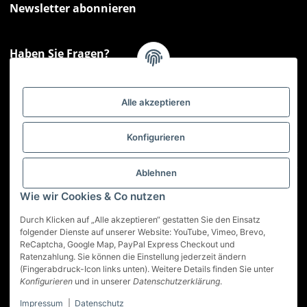
Newsletter abonnieren
Haben Sie Fragen?
Sie haben Fragen zu unseren Produkten oder Ihren Bestellungen?
Montag - Freitag: 09:00 - 17:00 Uhr
Alle akzeptieren
Hotline 📞
0521 33797807
Informationen
Konfigurieren
Gesetzliche Informationen
Ablehnen
Wie wir Cookies & Co nutzen
Service
Durch Klicken auf „Alle akzeptieren“ gestatten Sie den Einsatz
folgender Dienste auf unserer Website: YouTube, Vimeo, Brevo,
ReCaptcha, Google Map, PayPal Express Checkout und
Vertrag widerrufen
Ratenzahlung. Sie können die Einstellung jederzeit ändern
(Fingerabdruck-Icon links unten). Weitere Details finden Sie unter
* Alle Preise inkl. gesetzlicher USt., zzgl.
Versand
Konfigurieren
und in unserer
Datenschutzerklärung
.
Impressum
|
Datenschutz
© Best-Nutrition GmbH