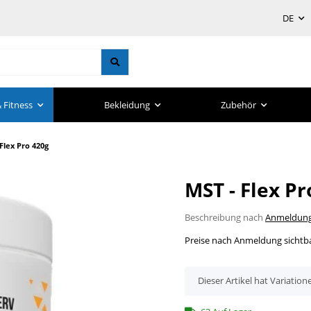
DE
 Fitness
Bekleidung
Zubehör
Flex Pro 420g
MST - Flex Pr
Beschreibung nach
Anmeldun
Preise nach Anmeldung sichtb
x
Dieser Artikel hat Variation