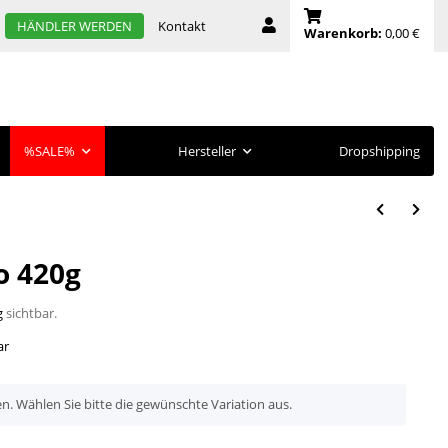
Kontakt
HÄNDLER WERDEN
Warenkorb:
0,00 €
%SALE%
Hersteller
Dropshipping
o 420g
g
sichtbar.
ar
en. Wählen Sie bitte die gewünschte Variation aus.