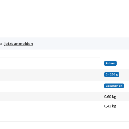
ar.
Jetzt anmelden
Pulver
0 - 250 g
Gesundheit
0,60 kg
0,42
kg