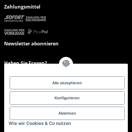
Zahlungsmittel
Newsletter abonnieren
Haben Sie Fragen?
Sie haben Fragen zu unseren Produkten oder Ihren Bestellungen?
Montag - Freitag: 09:00 - 17:00 Uhr
Alle akzeptieren
Hotline 📞
0521 33797807
Informationen
Konfigurieren
Gesetzliche Informationen
Ablehnen
Wie wir Cookies & Co nutzen
Service