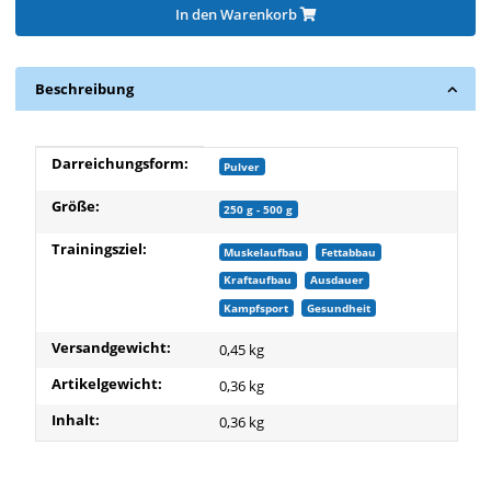
In den Warenkorb
Beschreibung
Produkteigenschaft
Wert
Darreichungsform:
Pulver
Größe:
250 g - 500 g
Trainingsziel:
Muskelaufbau
Fettabbau
Kraftaufbau
Ausdauer
Kampfsport
Gesundheit
Versandgewicht:
0,45 kg
Artikelgewicht:
0,36
kg
Inhalt:
0,36 kg