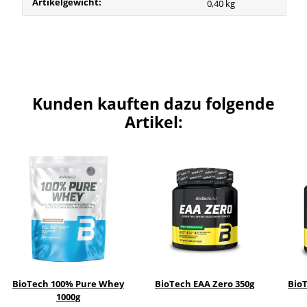
Artikelgewicht:
0,40
kg
Kunden kauften dazu folgende
Artikel:
BioTech 100% Pure Whey
BioTech EAA Zero 350g
Bio
1000g