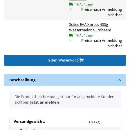
19 Auf Lager
×
Preise nach Anmeldung
sichtbar
Scitec EAA Xpress 400g
Wassermelone Erdbeere
18 Auf Lager
×
Preise nach Anmeldung
sichtbar
In den Warenkorb
Beschreibung
x
Die Produktbeschreibung ist nur für angemeldete Kunden
sichtbar.
Jetzt anmelden
Produkteigenschaft
Wert
Versandgewicht:
0,60 kg