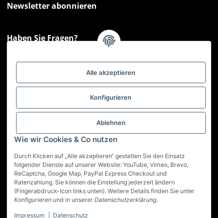
Newsletter abonnieren
Haben Sie Fragen?
Sie haben Fragen zu unseren Produkten oder Ihren Bestellungen?
Montag - Freitag: 09:00 - 17:00 Uhr
Alle akzeptieren
Hotline 📞
0521 33797807
Informationen
Konfigurieren
Gesetzliche Informationen
Ablehnen
Wie wir Cookies & Co nutzen
Service
Durch Klicken auf „Alle akzeptieren“ gestatten Sie den Einsatz
folgender Dienste auf unserer Website: YouTube, Vimeo, Brevo,
ReCaptcha, Google Map, PayPal Express Checkout und
Vertrag widerrufen
Ratenzahlung. Sie können die Einstellung jederzeit ändern
(Fingerabdruck-Icon links unten). Weitere Details finden Sie unter
* Alle Preise inkl. gesetzlicher USt., zzgl.
Versand
Konfigurieren
und in unserer
Datenschutzerklärung
.
Impressum
|
Datenschutz
© Best-Nutrition GmbH