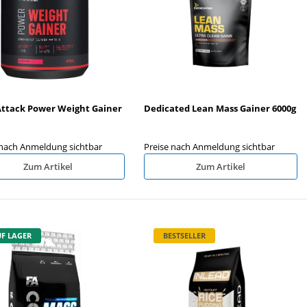
SN HydroCharge (Elektrolyte)
Nanosupps Cookies 128g
6x500ml
Attack Power Weight Gainer
Dedicated Lean Mass Gainer 6000g
reise nach Anmeldung sichtbar
Preise nach Anmeldung sichtb
 nach Anmeldung sichtbar
Preise nach Anmeldung sichtbar
Zum Artikel
Zum Artikel
F LAGER
BESTSELLER