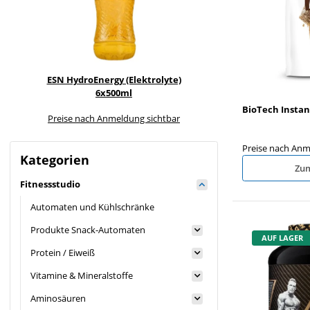
ESN HydroEnergy (Elektrolyte)
Nanosupps Liquid E
6x500ml
BioTech Instan
Preise nach Anmeldung sichtbar
Preise nach Anme
Preise nach Anm
Kategorien
Zum
Fitnessstudio
Automaten und Kühlschränke
Produkte Snack-Automaten
AUF LAGER
Protein / Eiweiß
Vitamine & Mineralstoffe
Aminosäuren