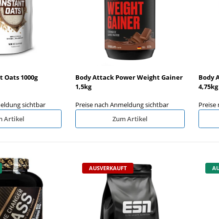
gg White 6x500ml
Olimp L-Carnitine + Caffeine Extreme
E
Shot 10x25ml OHNE ORIG.
VERP.KARTON
t Oats 1000g
Body Attack Power Weight Gainer
Body 
ldung sichtbar
Preise nach Anmeldung sichtbar
P
1,5kg
4,75kg
eldung sichtbar
Preise nach Anmeldung sichtbar
Preise
 Artikel
Zum Artikel
AUSVERKAUFT
AU