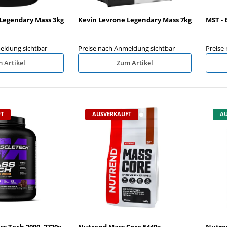
Legendary Mass 3kg
Kevin Levrone Legendary Mass 7kg
MST - 
eldung sichtbar
Preise nach Anmeldung sichtbar
Preise
 Artikel
Zum Artikel
T
AUSVERKAUFT
AU
s Tech 2000, 2720g
Nutrend Mass Core 5440g
Nutre