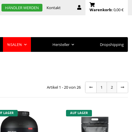
Kontakt
HÄNDLER WERDEN
Warenkorb:
0,00 €
%SALE%
Hersteller
Dropshipping
Artikel 1 - 20 von 26
1
2
F LAGER
AUF LAGER