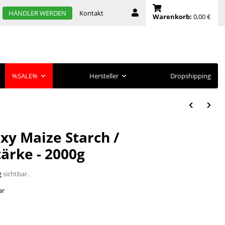
Kontakt
HÄNDLER WERDEN
Warenkorb:
0,00 €
%SALE%
Hersteller
Dropshipping
y Maize Starch /
ärke - 2000g
g
sichtbar.
ar