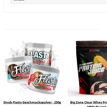
Sinob Flasty Geschmackspulver - 250g
Big Zone Clear Whey Pro
1000g Beutel