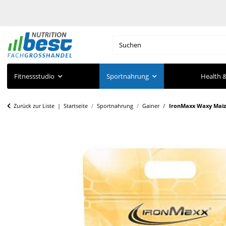
Fitnessstudio
Sportnahrung
Health &
Zurück zur Liste
Startseite
Sportnahrung
Gainer
IronMaxx Waxy Maize