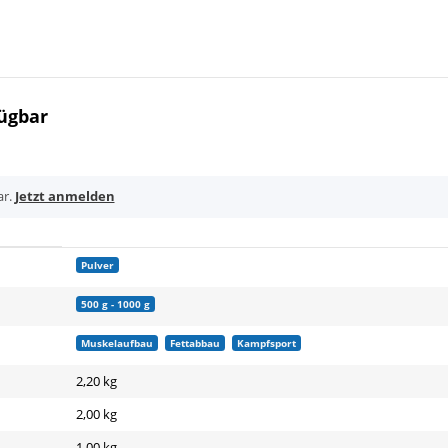
ügbar
ar.
Jetzt anmelden
Pulver
500 g - 1000 g
Muskelaufbau
Fettabbau
Kampfsport
2,20 kg
2,00
kg
1,00 kg