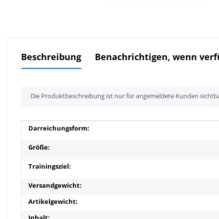
Beschreibung
Benachrichtigen, wenn verf
x
Die Produktbeschreibung ist nur für angemeldete Kunden sichtb
Produkteigenschaft
Wert
Darreichungsform:
Größe:
Trainingsziel:
Versandgewicht:
Artikelgewicht:
Inhalt: