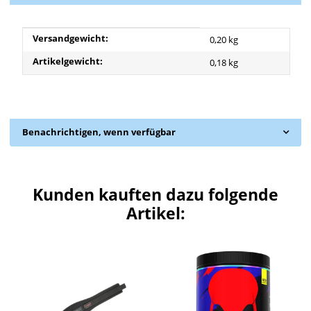
Produkteigenschaft
Wert
Versandgewicht:
0,20 kg
Artikelgewicht:
0,18
kg
Benachrichtigen, wenn verfügbar
Kunden kauften dazu folgende
Artikel: