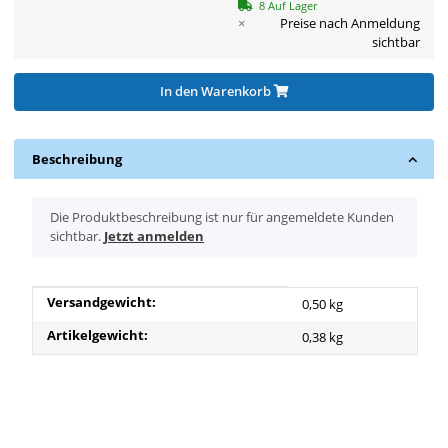
8 Auf Lager
×
Preise nach Anmeldung
sichtbar
In den Warenkorb
Beschreibung
x
Die Produktbeschreibung ist nur für angemeldete Kunden
sichtbar.
Jetzt anmelden
Produkteigenschaft
Wert
Versandgewicht:
0,50 kg
Artikelgewicht:
0,38
kg