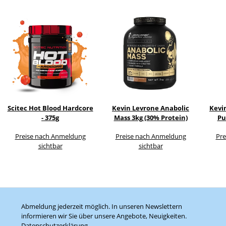
Scitec Hot Blood Hardcore
Kevin Levrone Anabolic
Kevi
- 375g
Mass 3kg (30% Protein)
Pu
Preise nach Anmeldung
Preise nach Anmeldung
Pre
sichtbar
sichtbar
Abmeldung jederzeit möglich. In unseren Newslettern
informieren wir Sie über unsere Angebote, Neuigkeiten.
Datenschutzerklärung