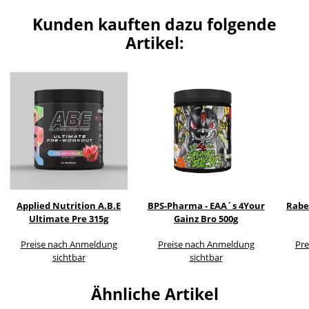
Kunden kauften dazu folgende
Artikel:
Applied Nutrition A.B.E
BPS-Pharma - EAA´s 4Your
Rabe
Ultimate Pre 315g
Gainz Bro 500g
Preise nach Anmeldung
Preise nach Anmeldung
Pre
sichtbar
sichtbar
Ähnliche Artikel