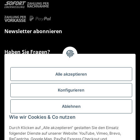
Newsletter abonnieren
Haben Sie Fragen?
Sie haben Fragen zu unseren Produkten oder Ihren Bestellungen?
Montag - Freitag: 09:00 - 17:00 Uhr
Alle akzeptieren
Hotline 📞
0521 33797807
Informationen
Konfigurieren
Gesetzliche Informationen
Ablehnen
Wie wir Cookies & Co nutzen
Service
Durch Klicken auf „Alle akzeptieren“ gestatten Sie den Einsatz
folgender Dienste auf unserer Website: YouTube, Vimeo, Brevo,
ReCaptcha, Google Map, PayPal Express Checkout und