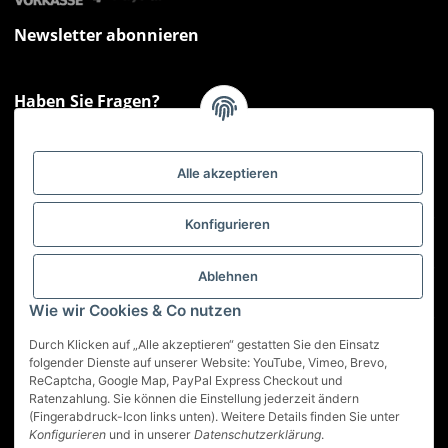
Newsletter abonnieren
Haben Sie Fragen?
Sie haben Fragen zu unseren Produkten oder Ihren Bestellungen?
Montag - Freitag: 09:00 - 17:00 Uhr
Alle akzeptieren
Hotline 📞
0521 33797807
Informationen
Konfigurieren
Gesetzliche Informationen
Ablehnen
Wie wir Cookies & Co nutzen
Service
Durch Klicken auf „Alle akzeptieren“ gestatten Sie den Einsatz
folgender Dienste auf unserer Website: YouTube, Vimeo, Brevo,
ReCaptcha, Google Map, PayPal Express Checkout und
Vertrag widerrufen
Ratenzahlung. Sie können die Einstellung jederzeit ändern
(Fingerabdruck-Icon links unten). Weitere Details finden Sie unter
* Alle Preise inkl. gesetzlicher USt., zzgl.
Versand
Konfigurieren
und in unserer
Datenschutzerklärung
.