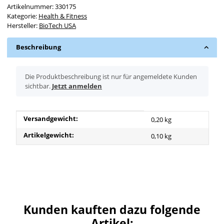
Artikelnummer:
330175
Kategorie:
Health & Fitness
Hersteller:
BioTech USA
Beschreibung
x
Die Produktbeschreibung ist nur für angemeldete Kunden
sichtbar.
Jetzt anmelden
Produkteigenschaft
Wert
Versandgewicht:
0,20 kg
Artikelgewicht:
0,10
kg
Kunden kauften dazu folgende
Artikel: