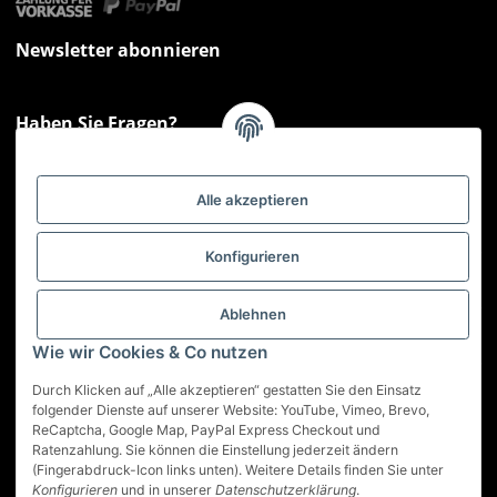
Newsletter abonnieren
Haben Sie Fragen?
Sie haben Fragen zu unseren Produkten oder Ihren Bestellungen?
Montag - Freitag: 09:00 - 17:00 Uhr
Alle akzeptieren
Hotline 📞
0521 33797807
Informationen
Konfigurieren
Gesetzliche Informationen
Ablehnen
Wie wir Cookies & Co nutzen
Service
Durch Klicken auf „Alle akzeptieren“ gestatten Sie den Einsatz
folgender Dienste auf unserer Website: YouTube, Vimeo, Brevo,
ReCaptcha, Google Map, PayPal Express Checkout und
Vertrag widerrufen
Ratenzahlung. Sie können die Einstellung jederzeit ändern
(Fingerabdruck-Icon links unten). Weitere Details finden Sie unter
* Alle Preise inkl. gesetzlicher USt., zzgl.
Versand
Konfigurieren
und in unserer
Datenschutzerklärung
.