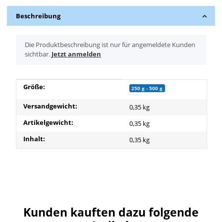
Beschreibung
x
Die Produktbeschreibung ist nur für angemeldete Kunden
sichtbar.
Jetzt anmelden
Produkteigenschaft
Wert
Größe:
250 g - 500 g
Versandgewicht:
0,35 kg
Artikelgewicht:
0,35
kg
Inhalt:
0,35 kg
Kunden kauften dazu folgende