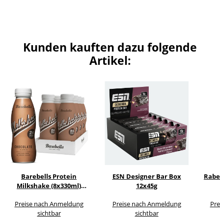
Kunden kauften dazu folgende
Artikel:
Barebells Protein
ESN Designer Bar Box
Rabe
Milkshake (8x330ml)
12x45g
PFAND
Preise nach Anmeldung
Preise nach Anmeldung
Pre
sichtbar
sichtbar