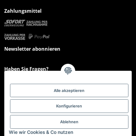
Zahlungsmittel
Newsletter abonnieren
Haben Sie Fragen?
Sie haben Fragen zu unseren Produkten oder Ihren Bestellungen?
Montag - Freitag: 09:00 - 17:00 Uhr
Alle akzeptieren
Hotline 📞
0521 33797807
Informationen
Konfigurieren
Gesetzliche Informationen
Ablehnen
Wie wir Cookies & Co nutzen
Service