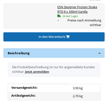
ESN Designer Protein Shake
RTD 8 x 330ml Vanilla
24 Auf Lager
×
Preise nach Anmeldung
sichtbar
In den Warenkorb
Beschreibung
x
Die Produktbeschreibung ist nur für angemeldete Kunden
sichtbar.
Jetzt anmelden
Produkteigenschaft
Wert
Versandgewicht:
3,50 kg
Artikelgewicht:
2,70
kg