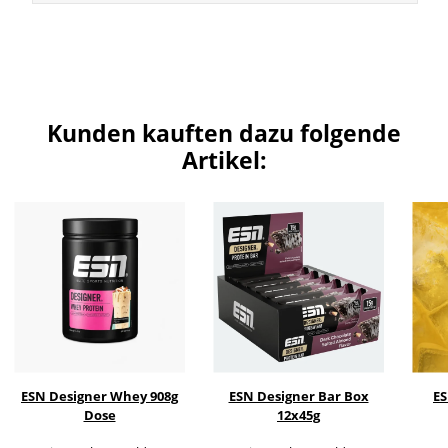
Kunden kauften dazu folgende
Artikel:
ESN Designer Whey 908g
ESN Designer Bar Box
E
Dose
12x45g