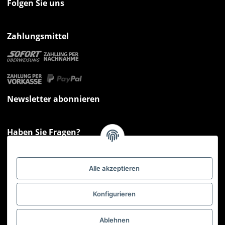
Folgen Sie uns
Zahlungsmittel
Newsletter abonnieren
Haben Sie Fragen?
Sie haben Fragen zu unseren Produkten oder Ihren Bestellungen?
Montag - Freitag: 09:00 - 17:00 Uhr
Alle akzeptieren
Hotline 📞
0521 33797807
Informationen
Konfigurieren
Gesetzliche Informationen
Ablehnen