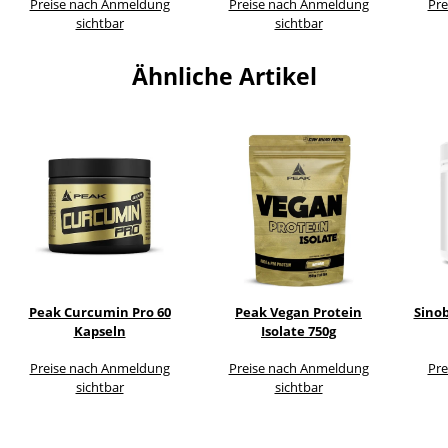
Preise nach Anmeldung
Preise nach Anmeldung
Pre
sichtbar
sichtbar
Ähnliche Artikel
Peak Curcumin Pro 60
Peak Vegan Protein
Sinob
Kapseln
Isolate 750g
Preise nach Anmeldung
Preise nach Anmeldung
Pre
sichtbar
sichtbar