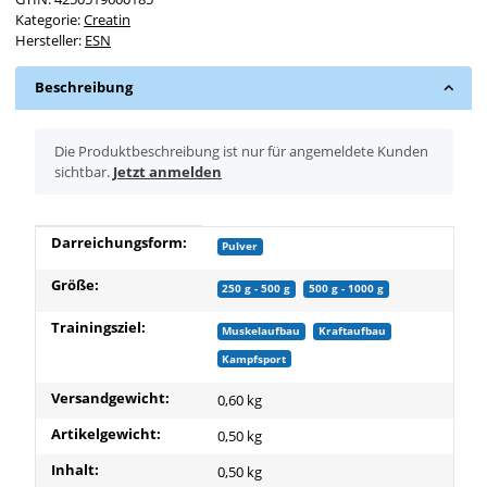
Kategorie:
Creatin
Hersteller:
ESN
Beschreibung
x
Die Produktbeschreibung ist nur für angemeldete Kunden
sichtbar.
Jetzt anmelden
Produkteigenschaft
Wert
Darreichungsform:
Pulver
Größe:
250 g - 500 g
500 g - 1000 g
Trainingsziel:
Muskelaufbau
Kraftaufbau
Kampfsport
Versandgewicht:
0,60 kg
Artikelgewicht:
0,50
kg
Inhalt:
0,50 kg