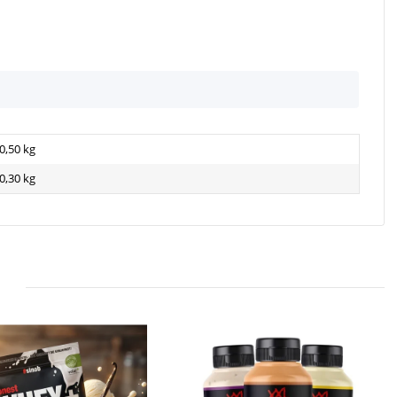
0,50 kg
0,30
kg