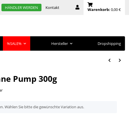
Kontakt
HÄNDLER WERDEN
Warenkorb:
0,00 €
%SALE%
Hersteller
Dropshipping
cane Pump 300g
ar
en. Wählen Sie bitte die gewünschte Variation aus.