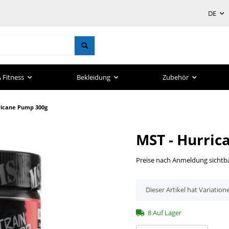
DE
 Fitness
Bekleidung
Zubehör
ricane Pump 300g
MST - Hurri
Preise nach Anmeldung sichtb
x
Dieser Artikel hat Variation
8 Auf Lager