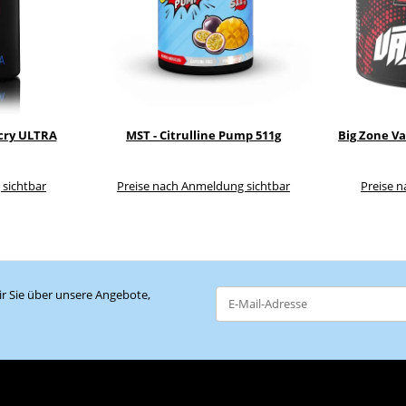
rcry ULTRA
MST - Citrulline Pump 511g
Big Zone V
 sichtbar
Preise nach Anmeldung sichtbar
Preise 
r Sie über unsere Angebote,
Newsletter Abonnieren