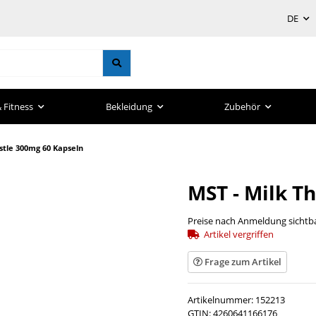
DE
 Fitness
Bekleidung
Zubehör
istle 300mg 60 Kapseln
MST - Milk T
Preise nach Anmeldung sichtb
Artikel vergriffen
Frage zum Artikel
Artikelnummer:
152213
GTIN:
4260641166176