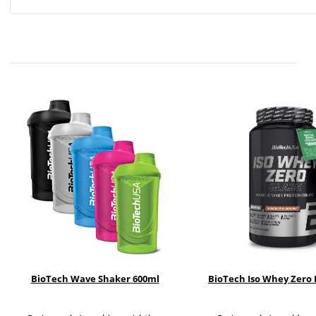
BioTech Wave Shaker 600ml
BioTech Iso Whey Zero 