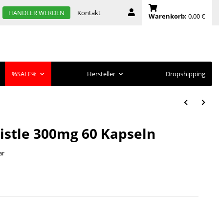
Kontakt
HÄNDLER WERDEN
Warenkorb:
0,00 €
%SALE%
Hersteller
Dropshipping
histle 300mg 60 Kapseln
ar