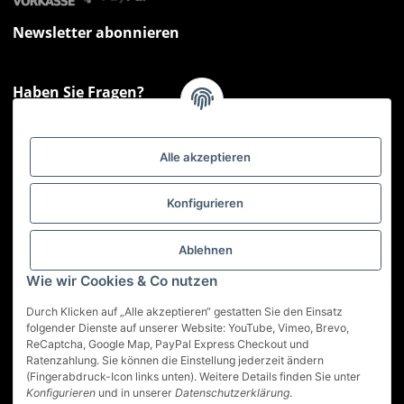
Newsletter abonnieren
Haben Sie Fragen?
Sie haben Fragen zu unseren Produkten oder Ihren Bestellungen?
Montag - Freitag: 09:00 - 17:00 Uhr
Alle akzeptieren
Hotline 📞
0521 33797807
Informationen
Konfigurieren
Gesetzliche Informationen
Ablehnen
Wie wir Cookies & Co nutzen
Service
Durch Klicken auf „Alle akzeptieren“ gestatten Sie den Einsatz
folgender Dienste auf unserer Website: YouTube, Vimeo, Brevo,
ReCaptcha, Google Map, PayPal Express Checkout und
Vertrag widerrufen
Ratenzahlung. Sie können die Einstellung jederzeit ändern
(Fingerabdruck-Icon links unten). Weitere Details finden Sie unter
* Alle Preise inkl. gesetzlicher USt., zzgl.
Versand
Konfigurieren
und in unserer
Datenschutzerklärung
.