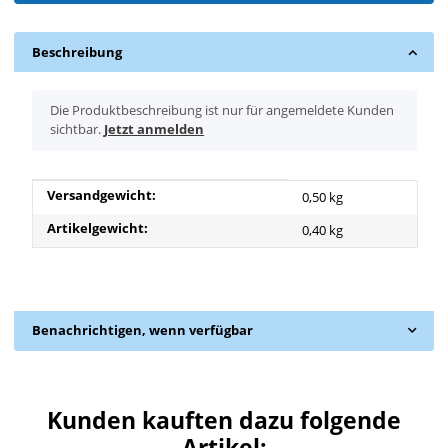
Beschreibung
x
Die Produktbeschreibung ist nur für angemeldete Kunden
sichtbar.
Jetzt anmelden
Produkteigenschaft
Wert
Versandgewicht:
0,50 kg
Artikelgewicht:
0,40
kg
Benachrichtigen, wenn verfügbar
Kunden kauften dazu folgende
Artikel: