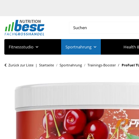
Fitnessstudio
Sportnahrung
Health &
Zurück zur Liste
Startseite
Sportnahrung
Trainings-Booster
ProFuel T