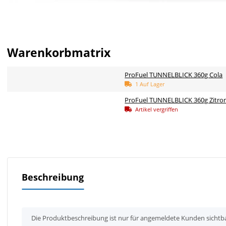
Warenkorbmatrix
ProFuel TUNNELBLICK 360g Cola
1 Auf Lager
ProFuel TUNNELBLICK 360g Zitro
Artikel vergriffen
Beschreibung
x
Die Produktbeschreibung ist nur für angemeldete Kunden sichtb