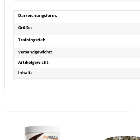
Produkteigenschaft
Wert
Darreichungsform:
Größe:
Trainingsziel:
Versandgewicht:
Artikelgewicht:
Inhalt: