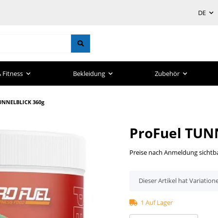
DE
 Fitness
Bekleidung
Zubehör
UNNELBLICK 360g
ProFuel TUN
Preise nach Anmeldung sichtb
x
Dieser Artikel hat Variation
1 Auf Lager