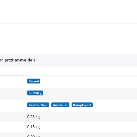
ar.
Jetzt anmelden
Kapsel
0 - 250 g
Kraftaufbau
Ausdauer
Kampfsport
0,25 kg
0,15
kg
0,20 kg