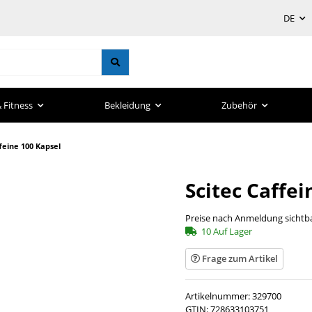
DE
 Fitness
Bekleidung
Zubehör
feine 100 Kapsel
Scitec Caffei
Preise nach Anmeldung sichtb
10 Auf Lager
Frage zum Artikel
Artikelnummer:
329700
GTIN:
728633103751