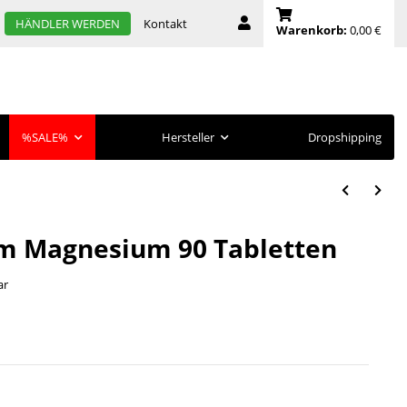
Kontakt
HÄNDLER WERDEN
Warenkorb:
0,00 €
%SALE%
Hersteller
Dropshipping
um Magnesium 90 Tabletten
ar