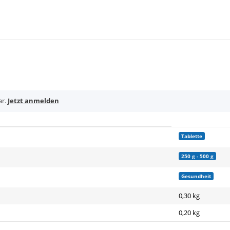
ar.
Jetzt anmelden
Tablette
250 g - 500 g
Gesundheit
0,30 kg
0,20
kg