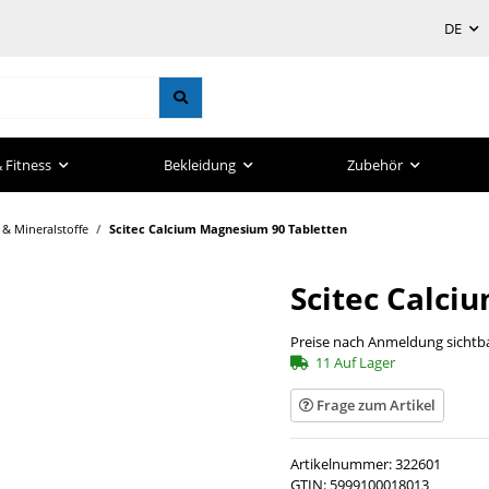
DE
 Fitness
Bekleidung
Zubehör
 & Mineralstoffe
Scitec Calcium Magnesium 90 Tabletten
Scitec Calci
Preise nach Anmeldung sichtb
11 Auf Lager
Frage zum Artikel
Artikelnummer:
322601
GTIN:
5999100018013