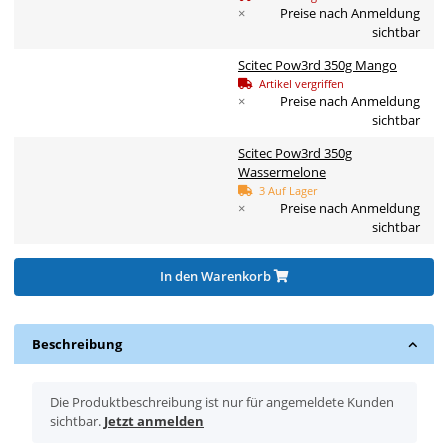
×
Preise nach Anmeldung
sichtbar
Scitec Pow3rd 350g Mango
Artikel vergriffen
×
Preise nach Anmeldung
sichtbar
Scitec Pow3rd 350g
Wassermelone
3 Auf Lager
×
Preise nach Anmeldung
sichtbar
In den Warenkorb
Beschreibung
x
Die Produktbeschreibung ist nur für angemeldete Kunden
sichtbar.
Jetzt anmelden