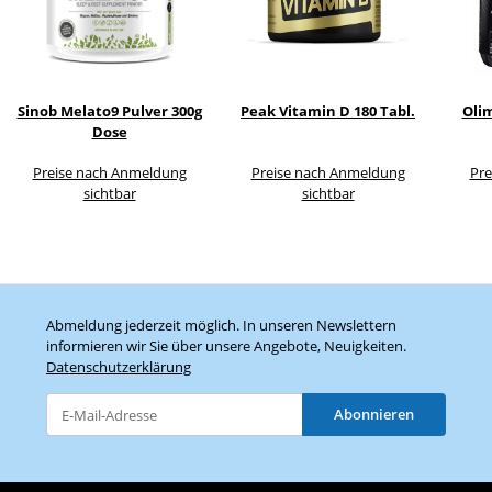
Sinob Melato9 Pulver 300g
Peak Vitamin D 180 Tabl.
Olim
Dose
Preise nach Anmeldung
Preise nach Anmeldung
Pre
sichtbar
sichtbar
Abmeldung jederzeit möglich. In unseren Newslettern
informieren wir Sie über unsere Angebote, Neuigkeiten.
Datenschutzerklärung
Abonnieren
Newsletter Abonnieren