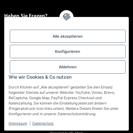
Haben Sie Fragen?
Sie haben Fragen zu unseren Produkten oder Ihren Bestellungen?
Montag - Freitag: 09:00 - 17:00 Uhr
Alle akzeptieren
Hotline 📞
0521 33797807
Informationen
Konfigurieren
Gesetzliche Informationen
Ablehnen
Wie wir Cookies & Co nutzen
Service
Durch Klicken auf „Alle akzeptieren“ gestatten Sie den Einsatz
folgender Dienste auf unserer Website: YouTube, Vimeo, Brevo,
ReCaptcha, Google Map, PayPal Express Checkout und
Vertrag widerrufen
Ratenzahlung. Sie können die Einstellung jederzeit ändern
(Fingerabdruck-Icon links unten). Weitere Details finden Sie unter
* Alle Preise inkl. gesetzlicher USt., zzgl.
Versand
Konfigurieren
und in unserer
Datenschutzerklärung
.
Impressum
|
Datenschutz
© Best-Nutrition GmbH
Developed by
Theme.art