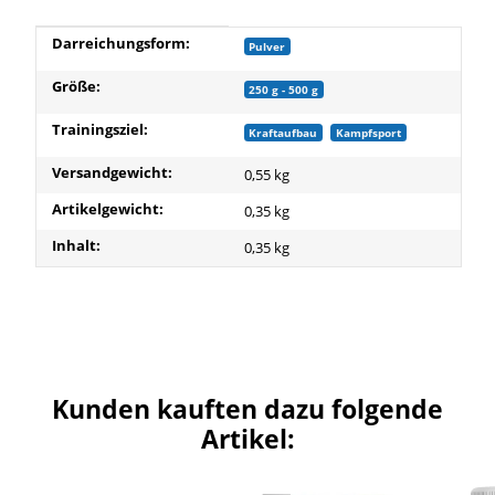
Produkteigenschaft
Wert
Darreichungsform:
Pulver
Größe:
250 g - 500 g
Trainingsziel:
Kraftaufbau
Kampfsport
Versandgewicht:
0,55 kg
Artikelgewicht:
0,35
kg
Inhalt:
0,35 kg
Kunden kauften dazu folgende
Artikel: