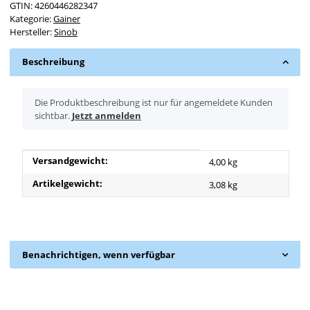
GTIN:
4260446282347
Kategorie:
Gainer
Hersteller:
Sinob
Beschreibung
x
Die Produktbeschreibung ist nur für angemeldete Kunden
sichtbar.
Jetzt anmelden
Produkteigenschaft
Wert
Versandgewicht:
4,00 kg
Artikelgewicht:
3,08
kg
Benachrichtigen, wenn verfügbar