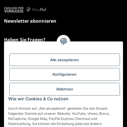
Newsletter abonnieren
Haben Sie Fragen?
Sie haben Fragen zu unseren Produkten oder Ihren Bestellungen?
Montag - Freitag: 09:00 - 17:00 Uhr
Alle akzeptieren
Hotline 📞
0521 33797807
Informationen
Konfigurieren
Gesetzliche Informationen
Ablehnen
Wie wir Cookies & Co nutzen
Service
Durch Klicken auf „Alle akzeptieren“ gestatten Sie den Einsatz
folgender Dienste auf unserer Website: YouTube, Vimeo, Brevo,
ReCaptcha, Google Map, PayPal Express Checkout und
Vertrag widerrufen
Ratenzahlung. Sie können die Einstellung jederzeit ändern