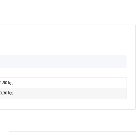
1,50 kg
0,30
kg