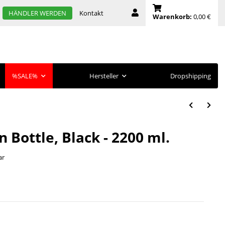
Kontakt
HÄNDLER WERDEN
Warenkorb:
0,00 €
%SALE%
Hersteller
Dropshipping
n Bottle, Black - 2200 ml.
ar