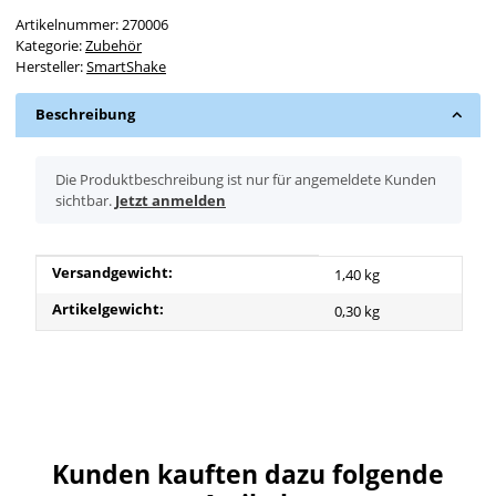
Artikelnummer:
270006
Kategorie:
Zubehör
Hersteller:
SmartShake
Beschreibung
x
Die Produktbeschreibung ist nur für angemeldete Kunden
sichtbar.
Jetzt anmelden
Produkteigenschaft
Wert
Versandgewicht:
1,40 kg
Artikelgewicht:
0,30
kg
Kunden kauften dazu folgende