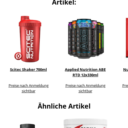
Artikel:
Scitec Shaker 700ml
Applied Nutrition ABE
Nu
RTD 12x330ml
Preise nach Anmeldung
Preise nach Anmeldung
Pre
sichtbar
sichtbar
Ähnliche Artikel