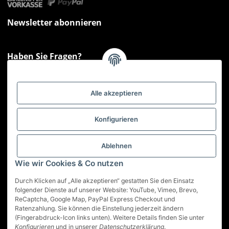
Newsletter abonnieren
Haben Sie Fragen?
Sie haben Fragen zu unseren Produkten oder Ihren Bestellungen?
Montag - Freitag: 09:00 - 17:00 Uhr
Alle akzeptieren
Hotline 📞
0521 33797807
Informationen
Konfigurieren
Gesetzliche Informationen
Ablehnen
Wie wir Cookies & Co nutzen
Service
Durch Klicken auf „Alle akzeptieren“ gestatten Sie den Einsatz
folgender Dienste auf unserer Website: YouTube, Vimeo, Brevo,
ReCaptcha, Google Map, PayPal Express Checkout und
Vertrag widerrufen
Ratenzahlung. Sie können die Einstellung jederzeit ändern
(Fingerabdruck-Icon links unten). Weitere Details finden Sie unter
* Alle Preise inkl. gesetzlicher USt., zzgl.
Versand
Konfigurieren
und in unserer
Datenschutzerklärung
.