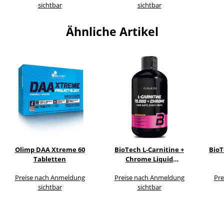
sichtbar
sichtbar
Ähnliche Artikel
Olimp DAA Xtreme 60
BioTech L-Carnitine +
BioT
Tabletten
Chrome Liquid
Concentrate 500ml
Preise nach Anmeldung
Preise nach Anmeldung
Pre
sichtbar
sichtbar