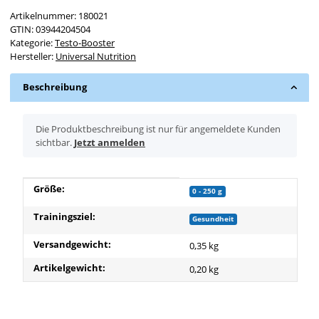
Artikelnummer:
180021
GTIN:
03944204504
Kategorie:
Testo-Booster
Hersteller:
Universal Nutrition
Beschreibung
x
Die Produktbeschreibung ist nur für angemeldete Kunden
sichtbar.
Jetzt anmelden
Produkteigenschaft
Wert
Größe:
0 - 250 g
Trainingsziel:
Gesundheit
Versandgewicht:
0,35 kg
Artikelgewicht:
0,20
kg