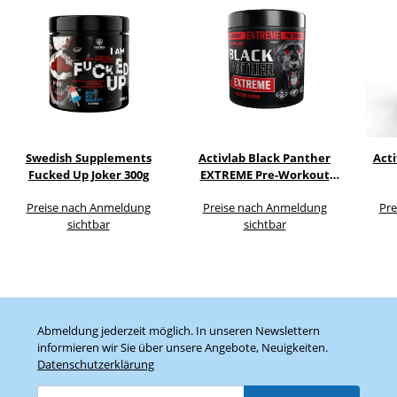
Swedish Supplements
Activlab Black Panther
Acti
Fucked Up Joker 300g
EXTREME Pre-Workout
300g
Preise nach Anmeldung
Preise nach Anmeldung
Pre
sichtbar
sichtbar
Abmeldung jederzeit möglich. In unseren Newslettern
informieren wir Sie über unsere Angebote, Neuigkeiten.
Datenschutzerklärung