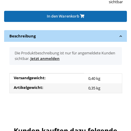
sichtbar
In den Warenkorb
Beschreibung
x
Die Produktbeschreibung ist nur für angemeldete Kunden
sichtbar.
Jetzt anmelden
Produkteigenschaft
Wert
Versandgewicht:
0,40 kg
Artikelgewicht:
0,35
kg
Kunden kauften dazu folgende