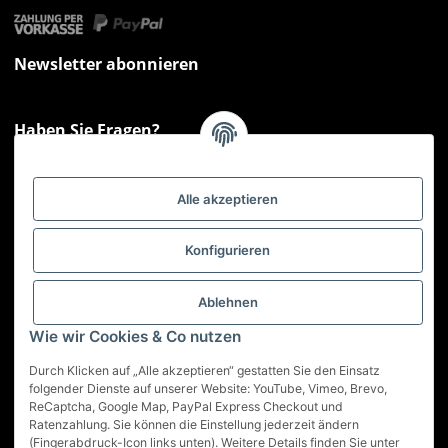
Newsletter abonnieren
Haben Sie Fragen?
Sie haben Fragen zu unseren Produkten oder Ihren Bestellungen?
Montag - Freitag: 09:00 - 17:00 Uhr
Alle akzeptieren
Hotline 📞
0521 33797807
Informationen
Konfigurieren
Gesetzliche Informationen
Ablehnen
Wie wir Cookies & Co nutzen
Service
Durch Klicken auf „Alle akzeptieren“ gestatten Sie den Einsatz
folgender Dienste auf unserer Website: YouTube, Vimeo, Brevo,
ReCaptcha, Google Map, PayPal Express Checkout und
Vertrag widerrufen
Ratenzahlung. Sie können die Einstellung jederzeit ändern
(Fingerabdruck-Icon links unten). Weitere Details finden Sie unter