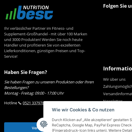
Folgen Sie u
Ihr verlässlicher Partner im Fitness- und
Supplement-Großhandel - mit über 100 Marken
und 3000 Produkten! Werden Sie noch heute
Händler und profitieren Sie von exzellenten
Lieferkonditionen, günstigen Preisen und Top-
Service!
Informati
Haben Sie Fragen?
Wir über uns
Sie haben Fragen zu unseren Produkten oder Ihren
Zahlungsmöglic
Bestellungen?
Montag - Freitag: 09:00 - 17:00 Uhr
Versandinforma
Newsletter
Hotline 📞
0521 33797807
Wie wir Cookies & Co nutzen
Durch Klicken auf „Alle akzeptieren“ gestatten 
ReCaptcha, Google Map, PayPal Express Checkou
Vertrag widerrufen
(Fingerabdruck-Icon links unten). Weitere Detail