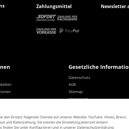
ns
Zahlungsmittel
Newsletter 
onen
Gesetzliche Informati
Datenschutz
hkeiten
AGB
tionen
Sitemap
Impressum
Widerrufsrecht
Sie den Einsatz folgender Dienste auf unserer Website: YouTube, Vimeo, Brevo,
t und Ratenzahlung. Sie können die Einstellung jederzeit ändern
s finden Sie unter
Konfigurieren
und in unserer
Datenschutzerklärung
.