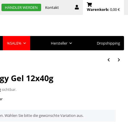
Kontakt
HÄNDLER WERDEN
Warenkorb:
0,00 €
%SALE%
Hersteller
Dropshipping
gy Gel 12x40g
g
sichtbar.
ar
en. Wählen Sie bitte die gewünschte Variation aus.