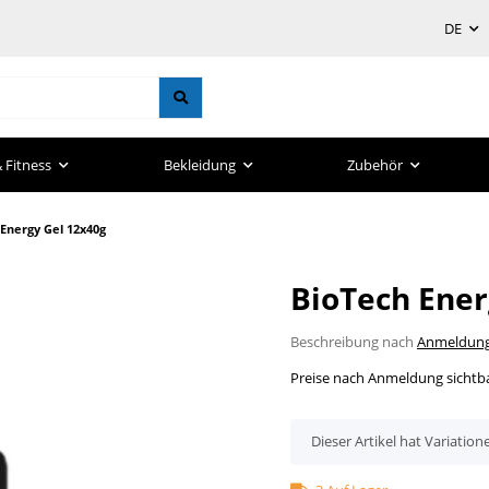
DE
 Fitness
Bekleidung
Zubehör
Energy Gel 12x40g
BioTech Ener
Beschreibung nach
Anmeldun
Preise nach Anmeldung sichtb
x
Dieser Artikel hat Variation