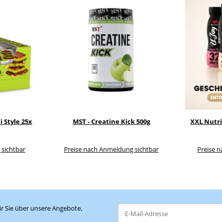
 Style 25x
MST - Creatine Kick 500g
XXL Nutri
 sichtbar
Preise nach Anmeldung sichtbar
Preise 
r Sie über unsere Angebote,