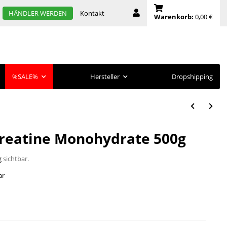
Kontakt
HÄNDLER WERDEN
Warenkorb:
0,00 €
%SALE%
Hersteller
Dropshipping
reatine Monohydrate 500g
g
sichtbar.
ar