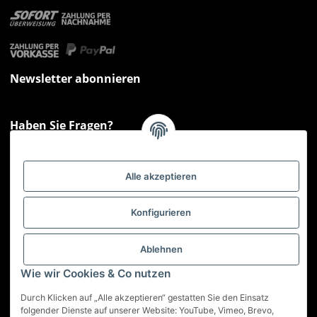
Newsletter abonnieren
Haben Sie Fragen?
Sie haben Fragen zu unseren Produkten oder Ihren Bestellungen?
Montag - Freitag: 09:00 - 17:00 Uhr
Alle akzeptieren
Hotline 📞
0521 33797807
Informationen
Konfigurieren
Gesetzliche Informationen
Ablehnen
Wie wir Cookies & Co nutzen
Service
Durch Klicken auf „Alle akzeptieren“ gestatten Sie den Einsatz
folgender Dienste auf unserer Website: YouTube, Vimeo, Brevo,