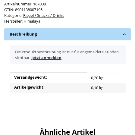
Artikelnummer:
167008
GTIN:
8901138007195
Kategorie:
Riegel / Snacks / Drinks
Hersteller:
Himalaya
Beschreibung
x
Die Produktbeschreibung ist nur für angemeldete Kunden
sichtbar.
Jetzt anmelden
Produkteigenschaft
Wert
Versandgewicht:
0,20 kg
Artikelgewicht:
0,10
kg
Ähnliche Artikel