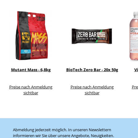
Mutant Mass - 6,8kg
BioTech Zero Bar - 20x 50g
V
Preise nach Anmeldung
Preise nach Anmeldung
Pre
sichtbar
sichtbar
Abmeldung jederzeit möglich. In unseren Newslettern
informieren wir Sie über unsere Angebote, Neuigkeiten.