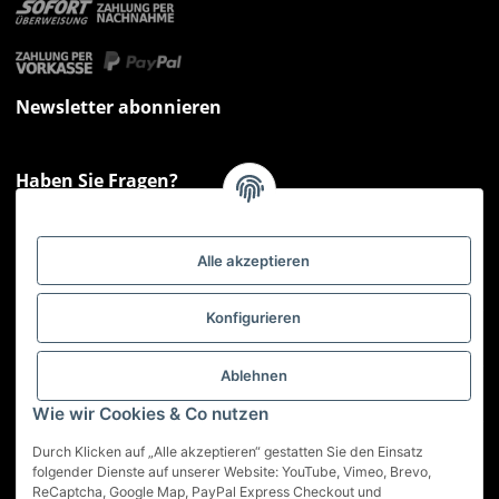
Newsletter abonnieren
Haben Sie Fragen?
Sie haben Fragen zu unseren Produkten oder Ihren Bestellungen?
Montag - Freitag: 09:00 - 17:00 Uhr
Alle akzeptieren
Hotline 📞
0521 33797807
Informationen
Konfigurieren
Gesetzliche Informationen
Ablehnen
Wie wir Cookies & Co nutzen
Service
Durch Klicken auf „Alle akzeptieren“ gestatten Sie den Einsatz
folgender Dienste auf unserer Website: YouTube, Vimeo, Brevo,
ReCaptcha, Google Map, PayPal Express Checkout und