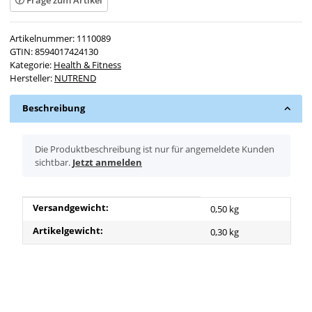
Frage zum Artikel
Artikelnummer:
1110089
GTIN:
8594017424130
Kategorie:
Health & Fitness
Hersteller:
NUTREND
Beschreibung
x
Die Produktbeschreibung ist nur für angemeldete Kunden
sichtbar.
Jetzt anmelden
Produkteigenschaft
Wert
Versandgewicht:
0,50 kg
Artikelgewicht:
0,30
kg