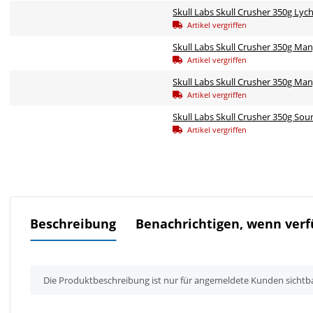
Skull Labs Skull Crusher 350g Lyc
Artikel vergriffen
Skull Labs Skull Crusher 350g M
Artikel vergriffen
Skull Labs Skull Crusher 350g Ma
Artikel vergriffen
Skull Labs Skull Crusher 350g So
Artikel vergriffen
Beschreibung
Benachrichtigen, wenn verf
x
Die Produktbeschreibung ist nur für angemeldete Kunden sichtb