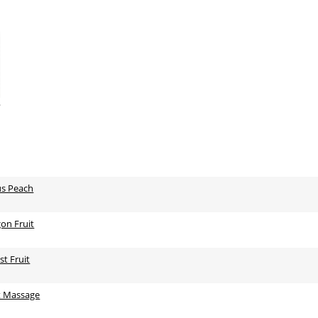
rus Peach
gon Fruit
st Fruit
it Massage