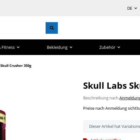
DE
 Fitness
Bekleidung
Zubehör
 Skull Crusher 350g
Skull Labs Sk
Beschreibung nach
Anmeldun
Preise nach Anmeldung sichtb
x
Dieser Artikel hat Variation