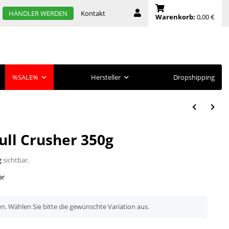
Kontakt
HÄNDLER WERDEN
Warenkorb:
0,00 €
%SALE%
Hersteller
Dropshipping
ull Crusher 350g
g
sichtbar.
ar
en. Wählen Sie bitte die gewünschte Variation aus.