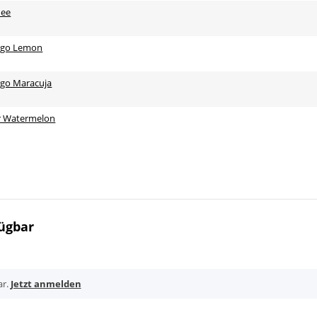
hee
ango Lemon
ngo Maracuja
ur Watermelon
ügbar
ar.
Jetzt anmelden