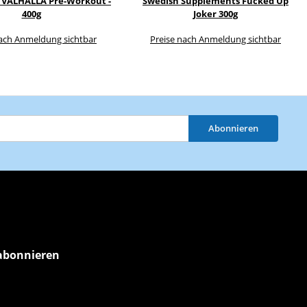
VALHALLA Pre-Workout -
Swedish Supplements Fucked Up
400g
Joker 300g
nach Anmeldung sichtbar
Preise nach Anmeldung sichtbar
Abonnieren
abonnieren