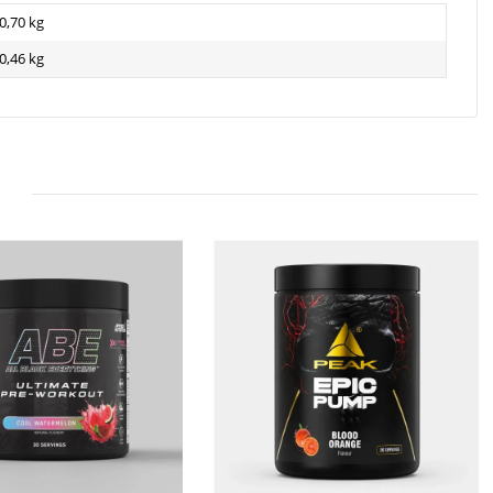
0,70 kg
0,46
kg