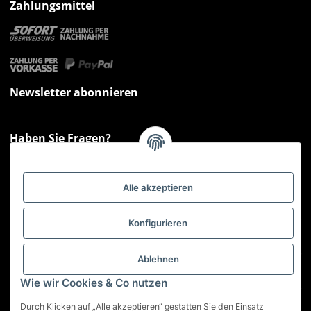
Zahlungsmittel
Newsletter abonnieren
Haben Sie Fragen?
Sie haben Fragen zu unseren Produkten oder Ihren Bestellungen?
Montag - Freitag: 09:00 - 17:00 Uhr
Alle akzeptieren
Hotline 📞
0521 33797807
Informationen
Konfigurieren
Gesetzliche Informationen
Ablehnen
Wie wir Cookies & Co nutzen
Service
Durch Klicken auf „Alle akzeptieren“ gestatten Sie den Einsatz