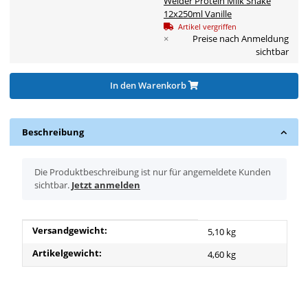
Weider Protein Milk Shake
12x250ml Vanille
Artikel vergriffen
×
Preise nach Anmeldung
sichtbar
In den Warenkorb
Beschreibung
x
Die Produktbeschreibung ist nur für angemeldete Kunden
sichtbar.
Jetzt anmelden
Produkteigenschaft
Wert
Versandgewicht:
5,10 kg
Artikelgewicht:
4,60
kg