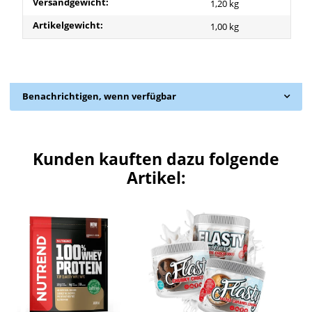
Produkteigenschaft
Wert
Versandgewicht:
1,20 kg
Artikelgewicht:
1,00
kg
Benachrichtigen, wenn verfügbar
Kunden kauften dazu folgende
Artikel: