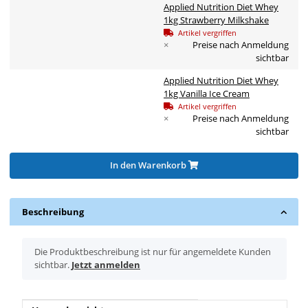
Applied Nutrition Diet Whey
1kg Strawberry Milkshake
Artikel vergriffen
×
Preise nach Anmeldung
sichtbar
Applied Nutrition Diet Whey
1kg Vanilla Ice Cream
Artikel vergriffen
×
Preise nach Anmeldung
sichtbar
In den Warenkorb
Beschreibung
x
Die Produktbeschreibung ist nur für angemeldete Kunden
sichtbar.
Jetzt anmelden