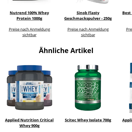
Nutrend 100% Whey
Sinob Flasty
Best 
Protein 1000g
Geschmackspulver - 250g
Preise nach Anmeldung
Preise nach Anmeldung
Pre
sichtbar
sichtbar
Ähnliche Artikel
Applied Nutrition Critical
Scitec Whey Isolate 700g
Appli
Whey 900g