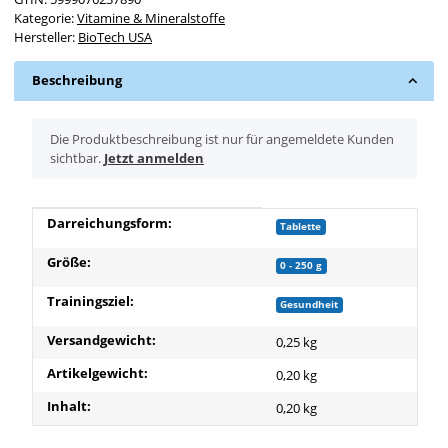
Kategorie:
Vitamine & Mineralstoffe
Hersteller:
BioTech USA
Beschreibung
x
Die Produktbeschreibung ist nur für angemeldete Kunden
sichtbar.
Jetzt anmelden
Produkteigenschaft
Wert
Darreichungsform:
Tablette
Größe:
0 - 250 g
Trainingsziel:
Gesundheit
Versandgewicht:
0,25 kg
Artikelgewicht:
0,20
kg
Inhalt:
0,20 kg