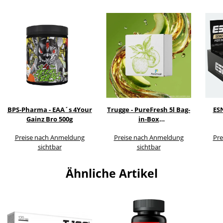
BPS-Pharma - EAA´s 4Your
Trugge - PureFresh 5l Bag-
ES
Gainz Bro 500g
in-Box
Getränkekonzentrat
Preise nach Anmeldung
Preise nach Anmeldung
Pre
sichtbar
sichtbar
Ähnliche Artikel