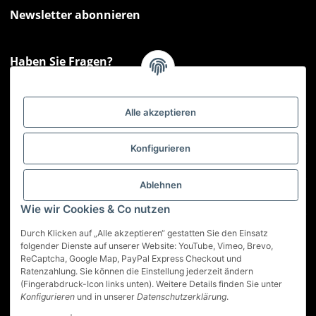
Newsletter abonnieren
Haben Sie Fragen?
Sie haben Fragen zu unseren Produkten oder Ihren Bestellungen?
Montag - Freitag: 09:00 - 17:00 Uhr
Alle akzeptieren
Hotline 📞
0521 33797807
Informationen
Konfigurieren
Gesetzliche Informationen
Ablehnen
Wie wir Cookies & Co nutzen
Service
Durch Klicken auf „Alle akzeptieren“ gestatten Sie den Einsatz
folgender Dienste auf unserer Website: YouTube, Vimeo, Brevo,
ReCaptcha, Google Map, PayPal Express Checkout und
Vertrag widerrufen
Ratenzahlung. Sie können die Einstellung jederzeit ändern
(Fingerabdruck-Icon links unten). Weitere Details finden Sie unter
* Alle Preise inkl. gesetzlicher USt., zzgl.
Versand
Konfigurieren
und in unserer
Datenschutzerklärung
.