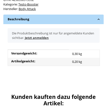
Kategorie:
Testo-Booster
Hersteller:
Body Attack
Beschreibung
x
Die Produktbeschreibung ist nur für angemeldete Kunden
sichtbar.
Jetzt anmelden
Produkteigenschaft
Wert
Versandgewicht:
0,30 kg
Artikelgewicht:
0,20
kg
Kunden kauften dazu folgende
Artikel: