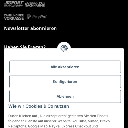
Newsletter abonnieren
Haben Sie Fragen?
Sie haben Fragen zu unseren Produkten oder Ihren Bestellungen?
Montag - Freitag: 09:00 - 17:00 Uhr
Alle akzeptieren
Hotline 📞
0521 33797807
Informationen
Konfigurieren
Gesetzliche Informationen
Ablehnen
Wie wir Cookies & Co nutzen
Service
Durch Klicken auf „Alle akzeptieren“ gestatten Sie den Einsatz
folgender Dienste auf unserer Website: YouTube, Vimeo, Brevo,
ReCaptcha, Google Map, PayPal Express Checkout und