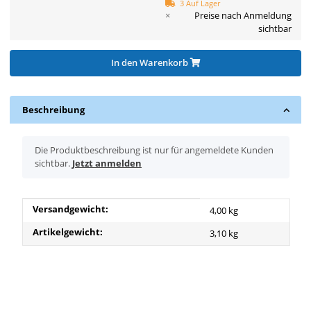
3 Auf Lager
×
Preise nach Anmeldung
sichtbar
In den Warenkorb
Beschreibung
x
Die Produktbeschreibung ist nur für angemeldete Kunden
sichtbar.
Jetzt anmelden
Produkteigenschaft
Wert
Versandgewicht:
4,00 kg
Artikelgewicht:
3,10
kg