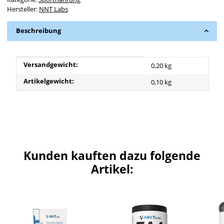
Hersteller:
NNT Labs
Beschreibung
Produkteigenschaft
Wert
Versandgewicht:
0,20 kg
Artikelgewicht:
0,10
kg
Kunden kauften dazu folgende
Artikel: