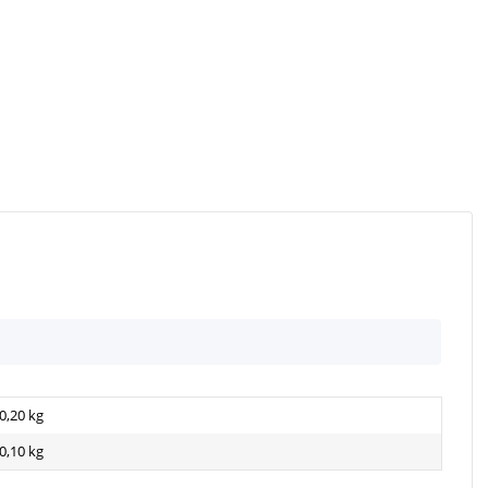
0,20 kg
0,10
kg