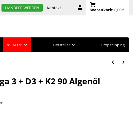
Kontakt
HÄNDLER WERDEN
Warenkorb:
0,00 €
%SALE%
Hersteller
Dropshipping
a 3 + D3 + K2 90 Algenöl
ar